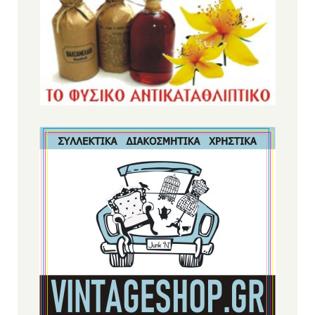
Νιφάδες από σιτάρι Ζέας ολικής bio 400gr
(Αντωνόπουλος)