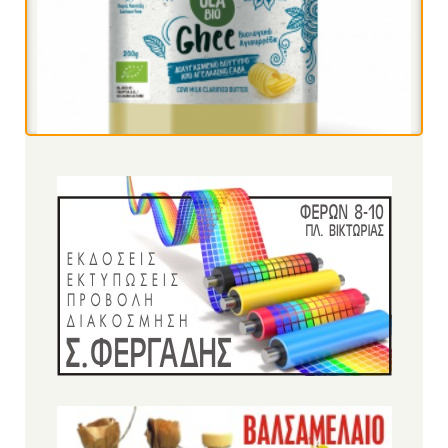
Ρεβύθια μέτρια bio 500gr (BIOPLUS)