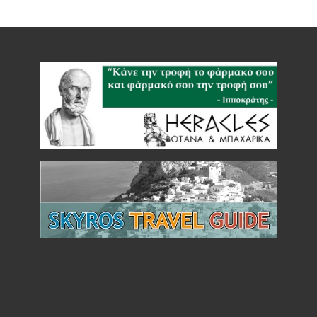
Ρεβύθια
μέτρια bio
500gr
(BIOPLUS)