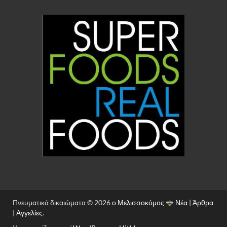
Βιολογικό
Βούτυρο
Αγελάδος
Γκι / Ghee
200gr
(OLA BIO)
Πνευματικά δικαιώματα © 2026
ο Μελισσοκόμος
Νέα | Άρθρα
| Αγγελίες
.