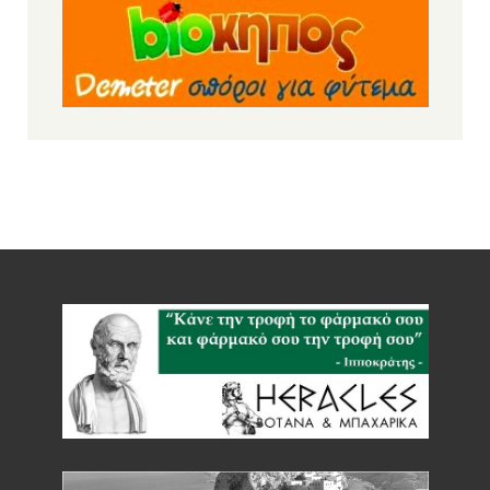
Ρεβύθια μέτρια bio 500gr (BIOPLUS)