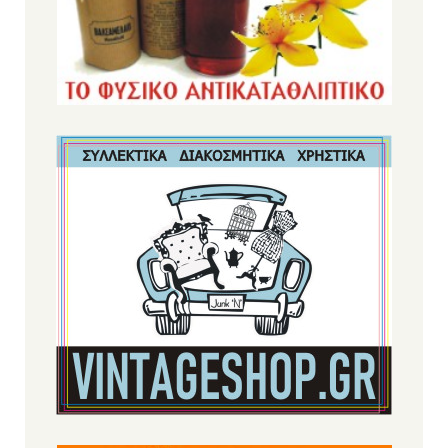
Βιολογικό Βούτυρο Αγελάδος Γκι / Ghee 200gr (OLA
BIO)