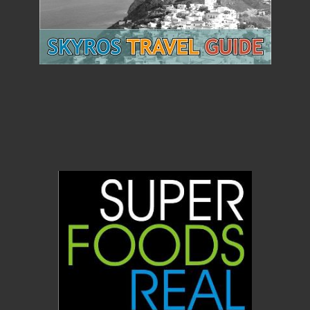
Νιφάδες από σιτάρι Ζέας ολικής bio 400gr
(Αντωνόπουλος)