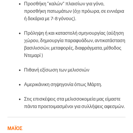
Προσθήκη “καλών” πλαισίων για γόνο,
προσθήκη πατωμάτων (όχι πρόωρα, σε εννιάρια
ή δεκάρια με 7-8 γόνους).
Πρόληψη ή και καταστολή σμηνουργίας (αύξηση
χώρου, δημιουργία παραφυάδων, αντικατάσταση
βασιλισσών, μεταφορές, διαφράγματα, μέθοδος
Ντεμαρί )
Πιθανή εξίσωση των μελισσιών
Αμερικάνικη σηψηγονία όπως Μάρτη.
Στις επισκέψεις στα μελισσοκομεία μας είμαστε
πάντα προετοιμασμένοι για συλλήψεις αφεσμών.
ΜΑΪΟΣ