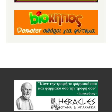
Ρεβύθια μέτρια bio 500gr (BIOPLUS)