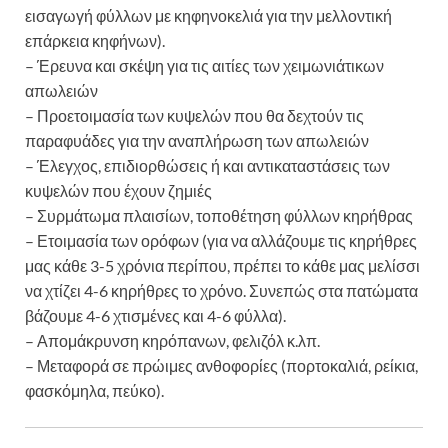
εισαγωγή φύλλων με κηφηνοκελιά για την μελλοντική
επάρκεια κηφήνων).
– Έρευνα και σκέψη για τις αιτίες των χειμωνιάτικων
απωλειών
– Προετοιμασία των κυψελών που θα δεχτούν τις
παραφυάδες για την αναπλήρωση των απωλειών
– Έλεγχος, επιδιορθώσεις ή και αντικαταστάσεις των
κυψελών που έχουν ζημιές
– Συρμάτωμα πλαισίων, τοποθέτηση φύλλων κηρήθρας
– Ετοιμασία των ορόφων (για να αλλάζουμε τις κηρήθρες
μας κάθε 3-5 χρόνια περίπου, πρέπει το κάθε μας μελίσσι
να χτίζει 4-6 κηρήθρες το χρόνο. Συνεπώς στα πατώματα
βάζουμε 4-6 χτισμένες και 4-6 φύλλα).
– Απομάκρυνση κηρόπανων, φελιζόλ κ.λπ.
– Μεταφορά σε πρώιμες ανθοφορίες (πορτοκαλιά, ρείκια,
φασκόμηλα, πεύκο).