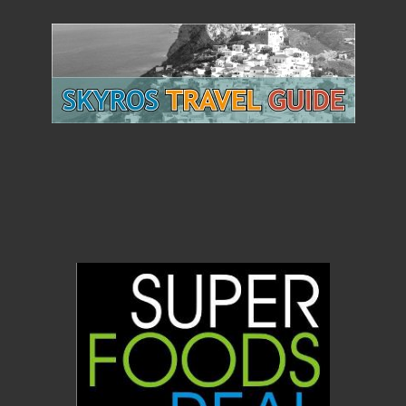
Βιολογικό Βούτυρο Αγελάδος Γκι / Ghee 200gr (OLA
BIO)