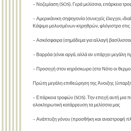
– Νοζεμίαση (SOS). Γερά μελίσσια, επάρκεια τρ
– Αμερικάνικη σηψηγονία (συνεχείς έλεγχοι, ιδια
Κάψιμο μολυσμένων κηρηθρών, φλόγιστρο στις 
– Ασκόσφαιρα (σημάδεμα για αλλαγή βασίλισσα
– Βαρρόα (είναι αργά, αλλά αν υπάρχει μεγάλη π
– Προσοχή στον κηρόσκωρο (στο Νότο οι θερμοκ
Πρώτη μεγάλη επιθεώρηση της Άνοιξης (ύπαρξη γ
– Επάρκεια τροφών (SOS). Την εποχή αυτή μια π
ολοκληρωτική κατάρρευση τα μελίσσια μας
– Ανάπτυξη γόνου (προσθήκη και αναστροφή πλαι