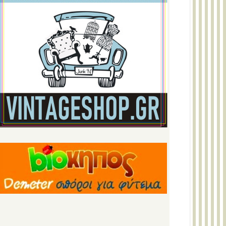
Ρεβύθια μέτρια bio 500gr (BIOPLUS)