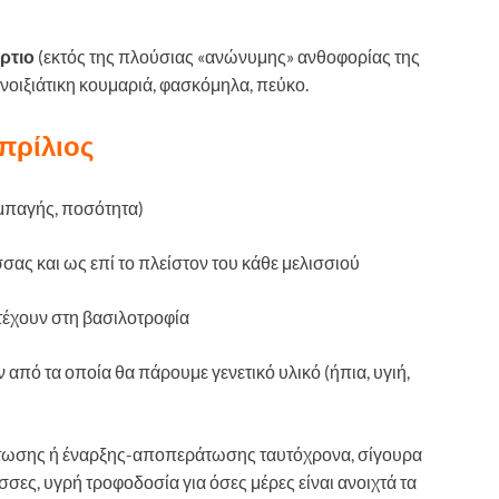
ρτιο
(εκτός της πλούσιας «ανώνυμης» ανθοφορίας της
ανοιξιάτικη κουμαριά, φασκόμηλα, πεύκο.
πρίλιος
υμπαγής, ποσότητα)
σσας και ως επί το πλείστον του κάθε μελισσιού
τέχουν στη βασιλοτροφία
 από τα οποία θα πάρουμε γενετικό υλικό (ήπια, υγιή,
άτωσης ή έναρξης-αποπεράτωσης ταυτόχρονα, σίγουρα
ες, υγρή τροφοδοσία για όσες μέρες είναι ανοιχτά τα