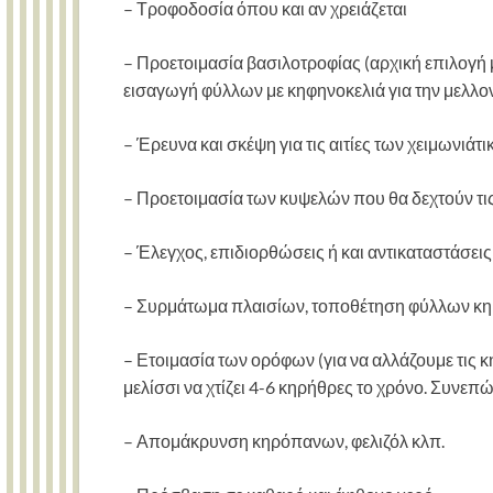
– Τροφοδοσία όπου και αν χρειάζεται
– Προετοιμασία βασιλοτροφίας (αρχική επιλογή 
εισαγωγή φύλλων με κηφηνοκελιά για την μελλο
– Έρευνα και σκέψη για τις αιτίες των χειμωνιά
– Προετοιμασία των κυψελών που θα δεχτούν τ
– Έλεγχος, επιδιορθώσεις ή και αντικαταστάσει
– Συρμάτωμα πλαισίων, τοποθέτηση φύλλων κ
– Ετοιμασία των ορόφων (για να αλλάζουμε τις κ
μελίσσι να χτίζει 4-6 κηρήθρες το χρόνο. Συνεπ
– Απομάκρυνση κηρόπανων, φελιζόλ κλπ.